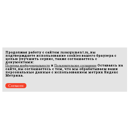
Продолжая работу с сайтом
rusargument.ru
, вы
подтверждаете использование cookies вашего браузера с
целью улучшить сервис, также соглашаетесь с
документами:
и
Оставаясь на
Политика конфиденциальности
Пользовательское соглашение
сайте, вы соглашаетесь с тем, что мы обрабатываем ваши
персональные данные с использованием метрик Яндекс
Метрика.
Согласен
Рус
аргумент
© 2014–2026 ООО «Лонг Кэт».
Сетевое издание «Русаргумент». Зарегистрировано в Федеральной службе по