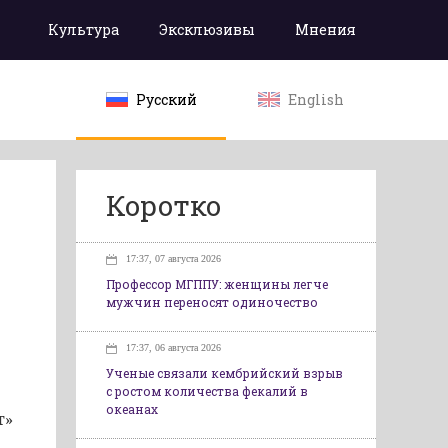
Культура
Эксклюзивы
Мнения
Русский
English
Коротко
17:37, 07 августа 2026
Профессор МГППУ: женщины легче
мужчин переносят одиночество
17:37, 06 августа 2026
Ученые связали кембрийский взрыв
с ростом количества фекалий в
океанах
т»