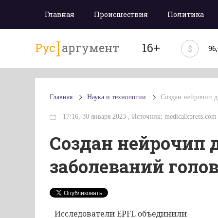
Главная
Происшествия
Политика
Рус
аргумент
16+
$
96
Главная
Наука и технологии
Создан нейрочип д
17:16, 30 января 2023 , Источник: medicalxpress.com
Создан нейрочип 
заболеваний голов
Исследователи EPFL объединили