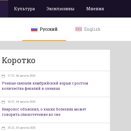
Культура
Эксклюзивы
Мнения
Русский
English
Коротко
17:37, 06 августа 2026
Ученые связали кембрийский взрыв с ростом
количества фекалий в океанах
16:37, 04 августа 2026
Невролог объяснил, о каких болезнях может
говорить слюнотечение во сне
16:22, 03 августа 2026