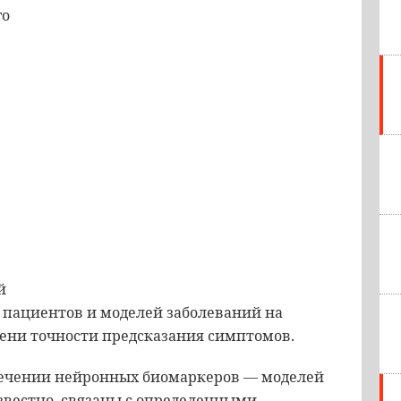
го
й
 пациентов и моделей заболеваний на
пени точности предсказания симптомов.
лечении нейронных биомаркеров — моделей
известно, связаны с определенными