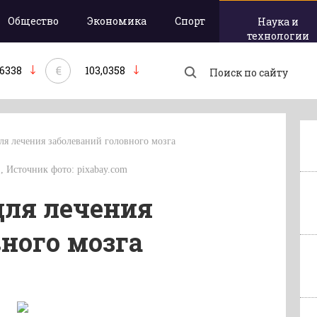
Общество
Экономика
Спорт
Наука и
технологии
€
,6338
103,0358
ля лечения заболеваний головного мозга
 , Источник фото: pixabay.com
для лечения
ного мозга