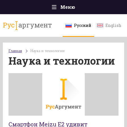
Меню
Главная
Рус
аргумент
Русский
English
Происшествия
Политика
Главная
Наука и технологии
Общество
Наука и технологии
Экономика
Спорт
Наука и технологии
Культура
Эксклюзивы
Мнения
Смартфон Meizu E2 удивит