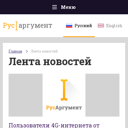
Меню
Главная
Рус
аргумент
Русский
English
Происшествия
Политика
Главная
Лента новостей
Общество
Лента новостей
Экономика
Спорт
Наука и технологии
Культура
Эксклюзивы
Мнения
Пользователи 4G-интернета от