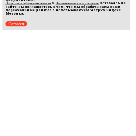
и
Оставаясь на
Политика конфиденциальности
Пользовательское соглашение
сайте, вы соглашаетесь с тем, что мы обрабатываем ваши
персональные данные с использованием метрик Яндекс
Метрика.
Согласен
Рус
аргумент
© 2014–2026 ООО «Лонг Кэт».
Сетевое издание «Русаргумент». Зарегистрировано в Федеральной службе по
надзору в сфере связи, информационных технологий и массовых коммуникаций
(Роскомнадзор). Реестровая запись ЭЛ No ФС 77 - 67215 от 30.09.2016.
Исключительные права на материалы, размещённые на интернет-сайте
rusargument.ru, в соответствии с законодательством Российской Федерации об охране
результатов интеллектуальной деятельности принадлежат ООО "Лонг Кэт", и не
подлежат использованию другими лицами в какой бы то ни было форме без
письменного разрешения правообладателя.
Редакция сайта
Рекламодателям
Политика конфиденциальности
Пользовательское соглашение