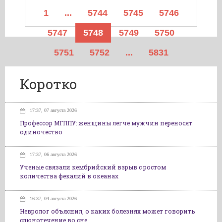
1
...
5744
5745
5746
5747
5748
5749
5750
5751
5752
...
5831
Коротко
17:37, 07 августа 2026
Профессор МГППУ: женщины легче мужчин переносят
одиночество
17:37, 06 августа 2026
Ученые связали кембрийский взрыв с ростом
количества фекалий в океанах
16:37, 04 августа 2026
Невролог объяснил, о каких болезнях может говорить
слюнотечение во сне