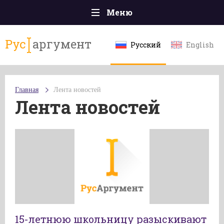
Меню
Главная
Рус
аргумент
Русский
English
Происшествия
Политика
Главная
Лента новостей
Общество
Лента новостей
Экономика
Спорт
Наука и технологии
Культура
Эксклюзивы
Мнения
15-летнюю школьницу разыскивают