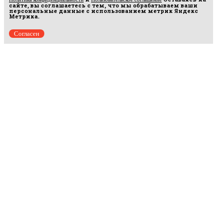
сайте, вы соглашаетесь с тем, что мы обрабатываем ваши
персональные данные с использованием метрик Яндекс
Метрика.
Согласен
Рус
аргумент
© 2014–2026 ООО «Лонг Кэт».
Сетевое издание «Русаргумент». Зарегистрировано в Федеральной службе по
надзору в сфере связи, информационных технологий и массовых коммуникаций
(Роскомнадзор). Реестровая запись ЭЛ No ФС 77 - 67215 от 30.09.2016.
Исключительные права на материалы, размещённые на интернет-сайте
rusargument.ru, в соответствии с законодательством Российской Федерации об охране
результатов интеллектуальной деятельности принадлежат ООО "Лонг Кэт", и не
подлежат использованию другими лицами в какой бы то ни было форме без
письменного разрешения правообладателя.
Редакция сайта
Рекламодателям
Политика конфиденциальности
Пользовательское соглашение
Главная
Происшествия
Политика