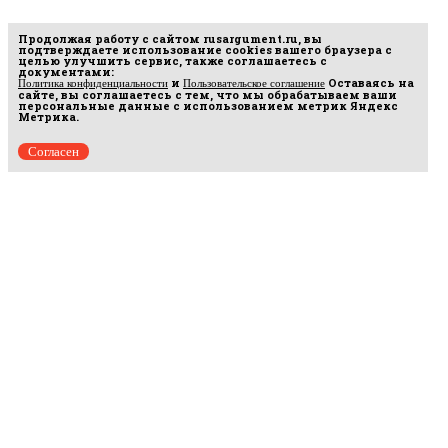
Продолжая работу с сайтом
rusargument.ru
, вы
подтверждаете использование cookies вашего браузера с
целью улучшить сервис, также соглашаетесь с
документами:
и
Оставаясь на
Политика конфиденциальности
Пользовательское соглашение
сайте, вы соглашаетесь с тем, что мы обрабатываем ваши
персональные данные с использованием метрик Яндекс
Метрика.
Согласен
Рус
аргумент
© 2014–2026 ООО «Лонг Кэт».
Сетевое издание «Русаргумент». Зарегистрировано в Федеральной службе по
надзору в сфере связи, информационных технологий и массовых коммуникаций
(Роскомнадзор). Реестровая запись ЭЛ No ФС 77 - 67215 от 30.09.2016.
Исключительные права на материалы, размещённые на интернет-сайте
rusargument.ru, в соответствии с законодательством Российской Федерации об охране
результатов интеллектуальной деятельности принадлежат ООО "Лонг Кэт", и не
подлежат использованию другими лицами в какой бы то ни было форме без
письменного разрешения правообладателя.