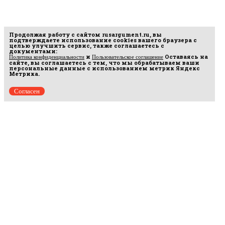
Продолжая работу с сайтом
rusargument.ru
, вы
подтверждаете использование cookies вашего браузера с
целью улучшить сервис, также соглашаетесь с
документами:
и
Оставаясь на
Политика конфиденциальности
Пользовательское соглашение
сайте, вы соглашаетесь с тем, что мы обрабатываем ваши
персональные данные с использованием метрик Яндекс
Метрика.
Согласен
Рус
аргумент
© 2014–2026 ООО «Лонг Кэт».
Сетевое издание «Русаргумент». Зарегистрировано в Федеральной службе по
надзору в сфере связи, информационных технологий и массовых коммуникаций
(Роскомнадзор). Реестровая запись ЭЛ No ФС 77 - 67215 от 30.09.2016.
Исключительные права на материалы, размещённые на интернет-сайте
rusargument.ru, в соответствии с законодательством Российской Федерации об охране
результатов интеллектуальной деятельности принадлежат ООО "Лонг Кэт", и не
подлежат использованию другими лицами в какой бы то ни было форме без