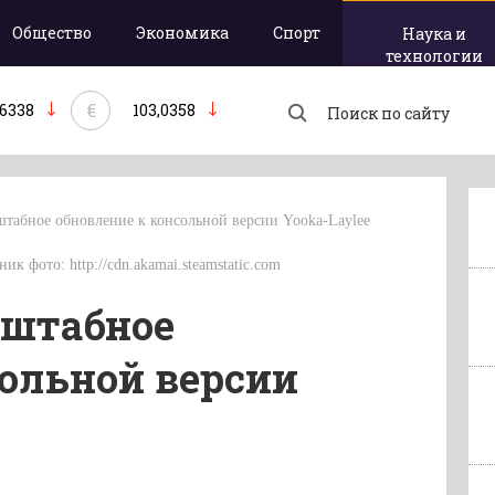
Общество
Экономика
Спорт
Наука и
технологии
€
,6338
103,0358
табное обновление к консольной версии Yooka-Laylee
ник фото: http://cdn.akamai.steamstatic.com
сштабное
сольной версии