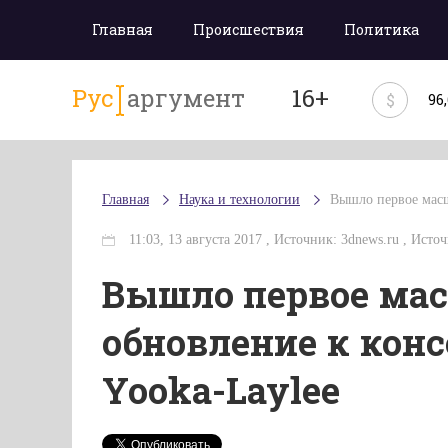
Главная
Происшествия
Политика
Рус
аргумент
16+
$
96
Главная
Наука и технологии
Вышло первое масш
11:03, 13 августа 2017 , Источник: 3dnews.ru , Источ
Вышло первое ма
обновление к кон
Yooka-Laylee