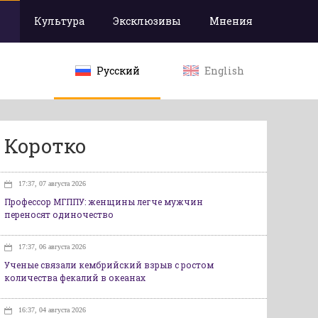
Культура
Эксклюзивы
Мнения
Русский
English
Коротко
17:37, 07 августа 2026
Профессор МГППУ: женщины легче мужчин
переносят одиночество
17:37, 06 августа 2026
Ученые связали кембрийский взрыв с ростом
количества фекалий в океанах
16:37, 04 августа 2026