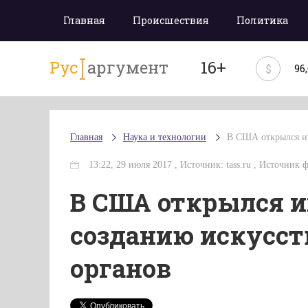
Главная
Происшествия
Политика
Рус
аргумент
16+
$
96
Главная
Наука и технологии
В США открылся ин
13:22, 29 июля 2017 , Источник: tass.ru , Источник 
В США открылся и
созданию искусст
органов