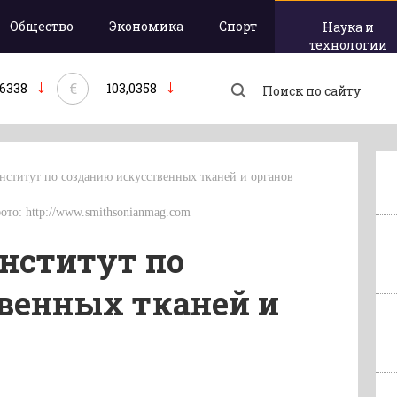
Общество
Экономика
Спорт
Наука и
технологии
€
,6338
103,0358
ститут по созданию искусственных тканей и органов
фото: http://www.smithsonianmag.com
нститут по
венных тканей и