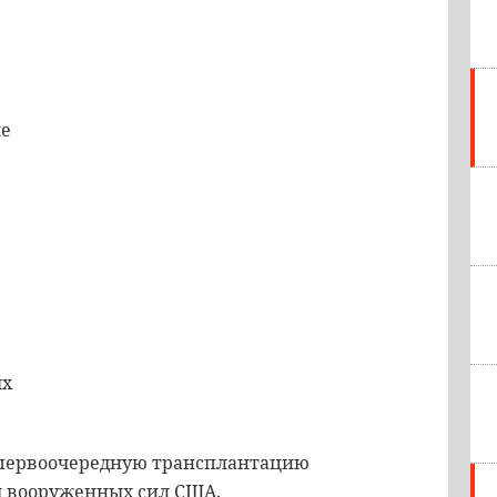
ие
ых
 первоочередную трансплантацию
ы вооруженных сил США.