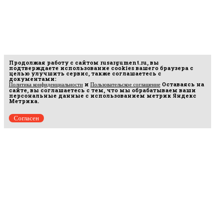
Продолжая работу с сайтом
rusargument.ru
, вы
подтверждаете использование cookies вашего браузера с
целью улучшить сервис, также соглашаетесь с
документами:
и
Оставаясь на
Политика конфиденциальности
Пользовательское соглашение
сайте, вы соглашаетесь с тем, что мы обрабатываем ваши
персональные данные с использованием метрик Яндекс
Метрика.
Согласен
Рус
аргумент
© 2014–2026 ООО «Лонг Кэт».
Сетевое издание «Русаргумент». Зарегистрировано в Федеральной службе по
надзору в сфере связи, информационных технологий и массовых коммуникаций
(Роскомнадзор). Реестровая запись ЭЛ No ФС 77 - 67215 от 30.09.2016.
Исключительные права на материалы, размещённые на интернет-сайте