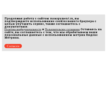
Продолжая работу с сайтом
rusargument.ru
, вы
подтверждаете использование cookies вашего браузера с
целью улучшить сервис, также соглашаетесь с
документами:
и
Оставаясь на
Политика конфиденциальности
Пользовательское соглашение
сайте, вы соглашаетесь с тем, что мы обрабатываем ваши
персональные данные с использованием метрик Яндекс
Метрика.
Согласен
Рус
аргумент
© 2014–2026 ООО «Лонг Кэт».
Сетевое издание «Русаргумент». Зарегистрировано в Федеральной службе по
надзору в сфере связи, информационных технологий и массовых коммуникаций
(Роскомнадзор). Реестровая запись ЭЛ No ФС 77 - 67215 от 30.09.2016.
Исключительные права на материалы, размещённые на интернет-сайте
rusargument.ru, в соответствии с законодательством Российской Федерации об охране
результатов интеллектуальной деятельности принадлежат ООО "Лонг Кэт", и не