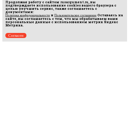
Продолжая работу с сайтом
rusargument.ru
, вы
подтверждаете использование cookies вашего браузера с
целью улучшить сервис, также соглашаетесь с
документами:
и
Оставаясь на
Политика конфиденциальности
Пользовательское соглашение
сайте, вы соглашаетесь с тем, что мы обрабатываем ваши
персональные данные с использованием метрик Яндекс
Метрика.
Согласен
Рус
аргумент
© 2014–2026 ООО «Лонг Кэт».
Сетевое издание «Русаргумент». Зарегистрировано в Федеральной службе по
надзору в сфере связи, информационных технологий и массовых коммуникаций
(Роскомнадзор). Реестровая запись ЭЛ No ФС 77 - 67215 от 30.09.2016.
Исключительные права на материалы, размещённые на интернет-сайте
rusargument.ru, в соответствии с законодательством Российской Федерации об охране
результатов интеллектуальной деятельности принадлежат ООО "Лонг Кэт", и не
подлежат использованию другими лицами в какой бы то ни было форме без
письменного разрешения правообладателя.
Редакция сайта
Рекламодателям