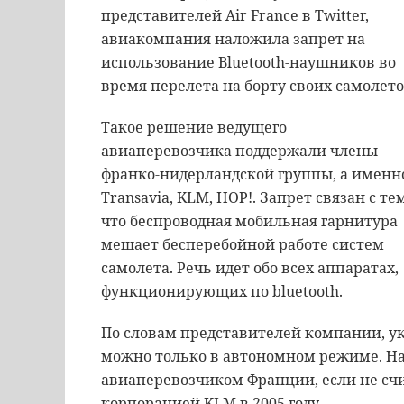
представителей Air France в Twitter,
авиакомпания наложила запрет на
использование Bluetooth-наушников во
время перелета на борту своих самолето
Такое решение ведущего
авиаперевозчика поддержали члены
франко-нидерландской группы, а именн
Transavia, KLM, HOP!. Запрет связан с тем
что беспроводная мобильная гарнитура
мешает бесперебойной работе систем
самолета. Речь идет обо всех аппаратах,
функционирующих по bluetooth.
По словам представителей компании, 
можно только в автономном режиме. На
авиаперевозчиком Франции, если не счи
корпорацией KLМ в 2005 году.