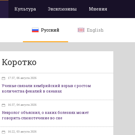
Культура
Эксклюзивы
Мнения
Русский
English
Коротко
17:37, 06 августа 2026
Ученые связали кембрийский взрыв с ростом
количества фекалий в океанах
16:37, 04 августа 2026
Невролог объяснил, о каких болезнях может
говорить слюнотечение во сне
16:22, 03 августа 2026