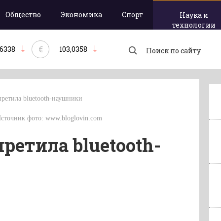
Общество
Экономика
Спорт
Наука и
технологии
€
,6338
103,0358
претила bluetooth-наушники
Источник фото: www.bloglovin.com
ретила bluetooth-