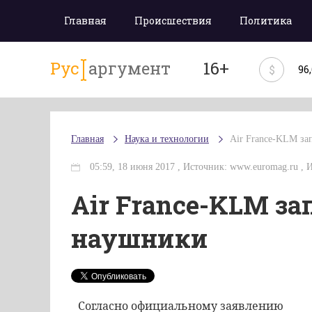
Главная
Происшествия
Политика
Рус
аргумент
16+
$
96
Главная
Наука и технологии
Air France-KLM за
05:59, 18 июня 2017 , Источник: www.euromag.ru , 
Air France-KLM зап
наушники
Согласно официальному заявлению