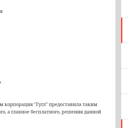
ся
о
тим корпорация "Гугл" предоставила таким
о, а главное бесплатного, решения данной