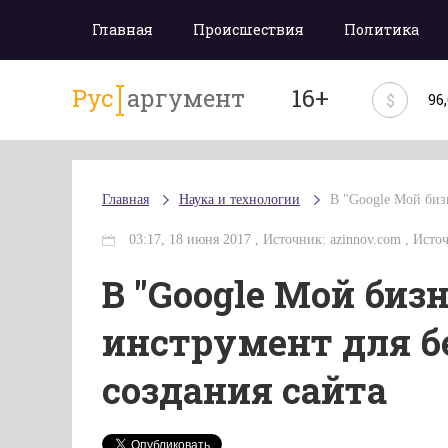
Главная
Происшествия
Политика
Рус
аргумент
16+
$
96
Главная
Наука и технологии
В "Google Мой биз
03:17, 18 июня 2017 , Источник: azinnov.com , Источ
В "Google Мой биз
инструмент для б
создания сайта