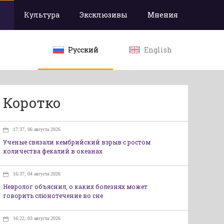
Культура
Эксклюзивы
Мнения
Русский
English
Коротко
17:37, 06 августа 2026
Ученые связали кембрийский взрыв с ростом
количества фекалий в океанах
16:37, 04 августа 2026
Невролог объяснил, о каких болезнях может
говорить слюнотечение во сне
16:22, 03 августа 2026