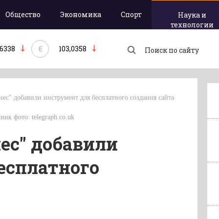
Общество
Экономика
Спорт
Наука и
технологии
€
,6338
103,0358
нес" добавили инструмент для бесплатного создания сайта
ник фото: telegraph.co.uk
нес" добавили
есплатного