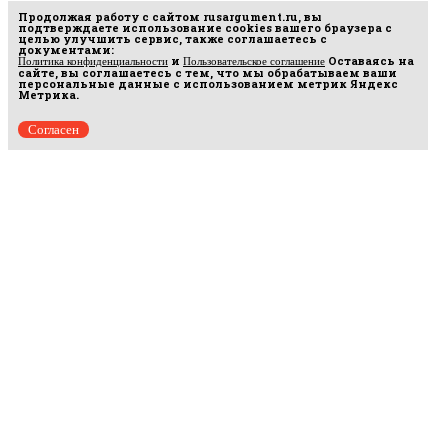
Продолжая работу с сайтом
rusargument.ru
, вы
подтверждаете использование cookies вашего браузера с
целью улучшить сервис, также соглашаетесь с
документами:
и
Оставаясь на
Политика конфиденциальности
Пользовательское соглашение
сайте, вы соглашаетесь с тем, что мы обрабатываем ваши
персональные данные с использованием метрик Яндекс
Метрика.
Согласен
Рус
аргумент
© 2014–2026 ООО «Лонг Кэт».
Сетевое издание «Русаргумент». Зарегистрировано в Федеральной службе по
надзору в сфере связи, информационных технологий и массовых коммуникаций
(Роскомнадзор). Реестровая запись ЭЛ No ФС 77 - 67215 от 30.09.2016.
Исключительные права на материалы, размещённые на интернет-сайте
rusargument.ru, в соответствии с законодательством Российской Федерации об охране
результатов интеллектуальной деятельности принадлежат ООО "Лонг Кэт", и не
подлежат использованию другими лицами в какой бы то ни было форме без
письменного разрешения правообладателя.