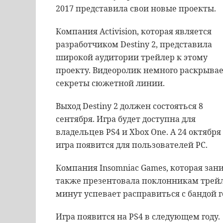
2017
представила
свои
новые
проекты
.
Компания
Activision
,
которая
является
разработчиком
Destiny
2
,
представила
широкой
аудитории
трейлер
к
этому
проекту
.
Видеоролик
немного
раскрыва
секреты
сюжетной
линии
.
Выход
Destiny
2
должен
состояться
8
сентября
.
Игра
будет
доступна
для
владельцев
PS4
и
Xbox
One
.
А
24
октября
игра
появится
для
пользователей
PC
.
Компания
Insomniac
Games
,
которая
зан
также
презентовала
поклонникам
трей
минут
успевает
расправиться
с
бандой
Игра
появится
на
PS4
в
следующем
году
.