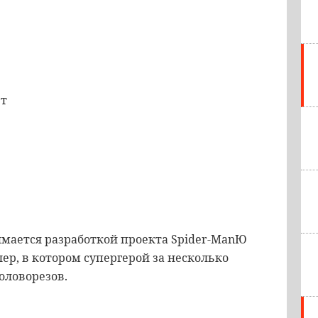
ет
имается
разработкой
проекта
Spider
-
ManЮ
лер
,
в
котором
супергерой
за
несколько
головорезов
.