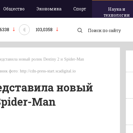
Общество
Экономика
Спорт
Наука и
технологии
€
,6338
103,0358
едставила новый ролик Destiny 2 и Spider-Man
к фото: http://cdn-press-start.scadigital.io
редставила новый
Spider-Man