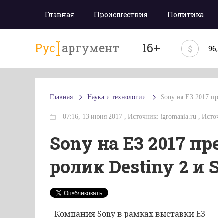
Главная
Происшествия
Политика
Рус
аргумент
16+
$
96
Главная
Наука и технологии
Sony на E3 2017 пр
07:16, 13 июня 2017 , Источник: igromania.ru , Источни
Sony на E3 2017 п
ролик Destiny 2 и 
Компания
Sony
в
рамках
выставки
Е3