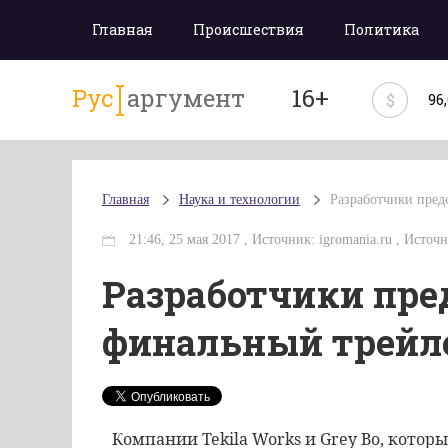
Главная
Происшествия
Политика
Рус
аргумент
16+
$
96
Главная
Наука и технологии
Разработчики пред
21:46, 25 мая 2017 , Источник: igromania.ru , Источн
Разработчики пре
финальный трейл
Компании
Tekila
Works
и
Grey
Bo
,
которы