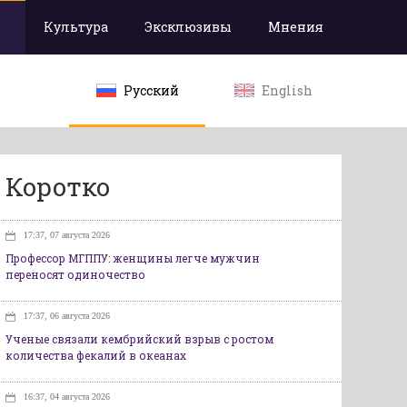
Культура
Эксклюзивы
Мнения
Русский
English
Коротко
17:37, 07 августа 2026
Профессор МГППУ: женщины легче мужчин
переносят одиночество
17:37, 06 августа 2026
Ученые связали кембрийский взрыв с ростом
количества фекалий в океанах
16:37, 04 августа 2026