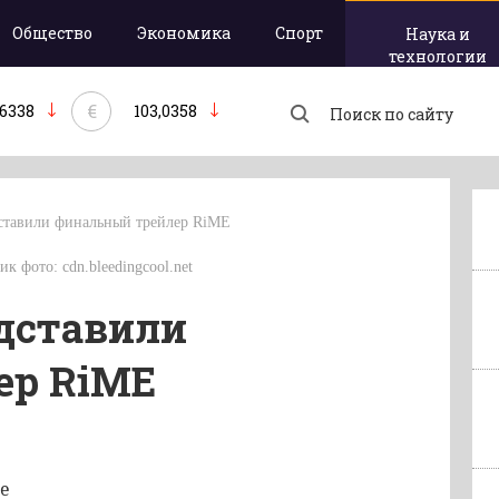
Общество
Экономика
Спорт
Наука и
технологии
€
,6338
103,0358
ставили финальный трейлер RiME
ик фото: cdn.bleedingcool.net
дставили
ер RiME
е