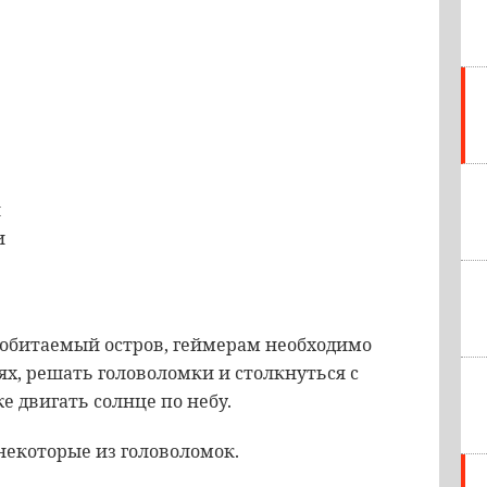
и
и
обитаемый
остров
,
геймерам
необходимо
ях
,
решать
головоломки
и
столкнуться
с
же
двигать
солнце
по
небу
.
некоторые
из
головоломок
.