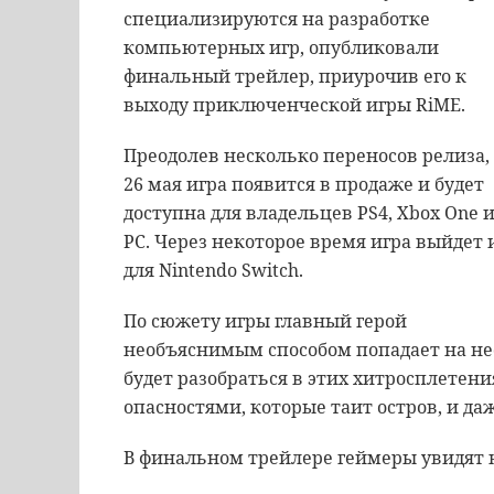
специализируются
на
разработке
компьютерных
игр
,
опубликовали
финальный
трейлер
,
приурочив
его
к
выходу
приключенческой
игры
RiME
.
Преодолев
несколько
переносов
релиза
,
26
мая
игра
появится
в
продаже
и
будет
доступна
для
владельцев
PS4
,
Xbox
One
PC
.
Через
некоторое
время
игра
выйдет
для
Nintendo
Switch
.
По
сюжету
игры
главный
герой
необъяснимым
способом
попадает
на
не
будет
разобраться
в
этих
хитросплетени
опасностями
,
которые
таит
остров
,
и
да
В
финальном
трейлере
геймеры
увидят