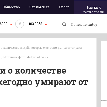
Общество
Экономика
Спорт
Наука и
технологии
€
,6338
103,0358
 о количестве людей, которые ежегодно умирают от рака
 , Источник фото: dailymail.co.uk
и о количестве
жегодно умирают от