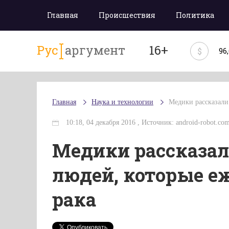
Главная
Происшествия
Политика
Рус
аргумент
16+
$
96
Главная
Наука и технологии
Медики рассказали
10:18, 04 декабря 2016 , Источник: android-robot.com
Медики рассказал
людей, которые е
рака