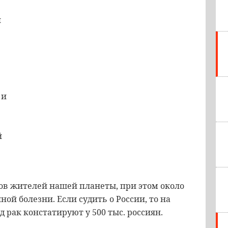
и
 и
й
ов жителей нашей планеты, при этом около
ой болезни. Если судить о России, то на
д рак констатируют у 500 тыс. россиян.