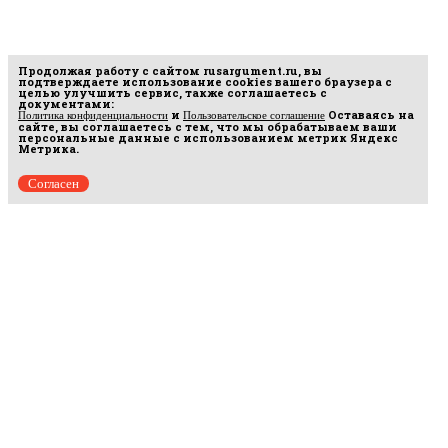
Продолжая работу с сайтом
rusargument.ru
, вы
подтверждаете использование cookies вашего браузера с
целью улучшить сервис, также соглашаетесь с
документами:
и
Оставаясь на
Политика конфиденциальности
Пользовательское соглашение
сайте, вы соглашаетесь с тем, что мы обрабатываем ваши
персональные данные с использованием метрик Яндекс
Метрика.
Согласен
Рус
аргумент
© 2014–2026 ООО «Лонг Кэт».
Сетевое издание «Русаргумент». Зарегистрировано в Федеральной службе по
надзору в сфере связи, информационных технологий и массовых коммуникаций
(Роскомнадзор). Реестровая запись ЭЛ No ФС 77 - 67215 от 30.09.2016.
Исключительные права на материалы, размещённые на интернет-сайте
rusargument.ru, в соответствии с законодательством Российской Федерации об охране
результатов интеллектуальной деятельности принадлежат ООО "Лонг Кэт", и не