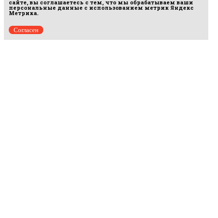
сайте, вы соглашаетесь с тем, что мы обрабатываем ваши
персональные данные с использованием метрик Яндекс
Метрика.
Согласен
Рус
аргумент
© 2014–2026 ООО «Лонг Кэт».
Сетевое издание «Русаргумент». Зарегистрировано в Федеральной службе по
надзору в сфере связи, информационных технологий и массовых коммуникаций
(Роскомнадзор). Реестровая запись ЭЛ No ФС 77 - 67215 от 30.09.2016.
Исключительные права на материалы, размещённые на интернет-сайте
rusargument.ru, в соответствии с законодательством Российской Федерации об охране
результатов интеллектуальной деятельности принадлежат ООО "Лонг Кэт", и не
подлежат использованию другими лицами в какой бы то ни было форме без
письменного разрешения правообладателя.
Редакция сайта
Рекламодателям
Политика конфиденциальности
Пользовательское соглашение
Главная
Происшествия
Политика