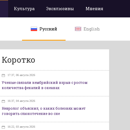
Культура
Эксклюзивы
Мнения
Русский
English
Коротко
17:37, 06 августа 2026
Ученые связали кембрийский взрыв с ростом
количества фекалий в океанах
16:37, 04 августа 2026
Невролог объяснил, о каких болезнях может
говорить слюнотечение во сне
16:22, 03 августа 2026