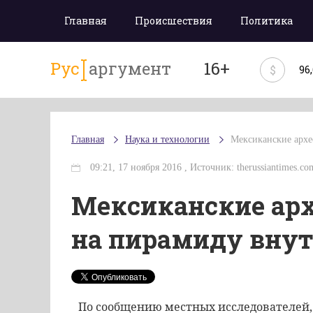
Главная
Происшествия
Политика
Рус
аргумент
16+
$
96
Главная
Наука и технологии
Мексиканские архе
09:21, 17 ноября 2016 , Источник: therussiantimes.co
Мексиканские арх
на пирамиду вну
По сообщению местных исследователей,