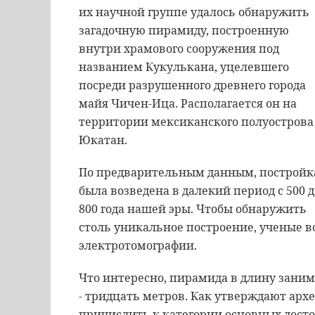
их научной группе удалось обнаружить
загадочную пирамиду, построенную
внутри храмового сооружения под
названием Кукулькана, уцелевшего
посреди разрушенного древнего города
майя Чичен-Ица. Располагается он на
территории мексиканского полуострова
Юкатан.
По предварительным данным, постройк
была возведена в далекий период с 500 д
800 года нашей эры. Чтобы обнаружить
столь уникальное построение, ученые 
электротомографии.
Что интересно, пирамида в длину заним
- тридцать метров. Как утверждают арх
причислить к категории основных досто