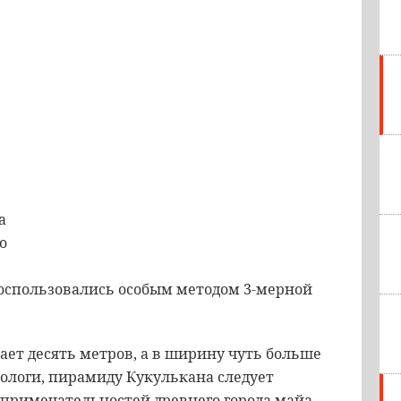
а
о
воспользовались особым методом 3-мерной
ает десять метров, а в ширину чуть больше
еологи, пирамиду Кукулькана следует
примечательностей древнего города майа.