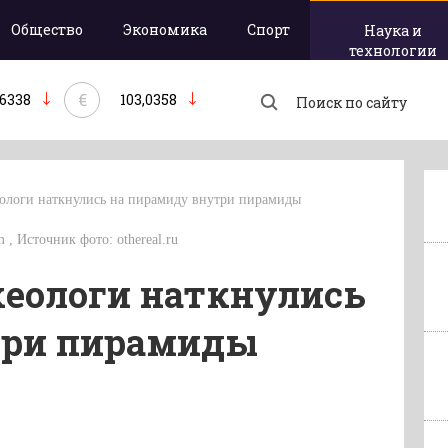
Общество
Экономика
Спорт
Наука и
технологии
€
,6338
103,0358
ологи наткнулись на пирамиду внутри пирамиды
m , Источник фото: othereal.ru
еологи наткнулись
три пирамиды