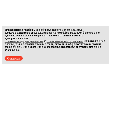
Продолжая работу с сайтом
rusargument.ru
, вы
подтверждаете использование cookies вашего браузера с
целью улучшить сервис, также соглашаетесь с
документами:
и
Оставаясь на
Политика конфиденциальности
Пользовательское соглашение
сайте, вы соглашаетесь с тем, что мы обрабатываем ваши
персональные данные с использованием метрик Яндекс
Метрика.
Согласен
Рус
аргумент
© 2014–2026 ООО «Лонг Кэт».
Сетевое издание «Русаргумент». Зарегистрировано в Федеральной службе по
надзору в сфере связи, информационных технологий и массовых коммуникаций
(Роскомнадзор). Реестровая запись ЭЛ No ФС 77 - 67215 от 30.09.2016.
Исключительные права на материалы, размещённые на интернет-сайте