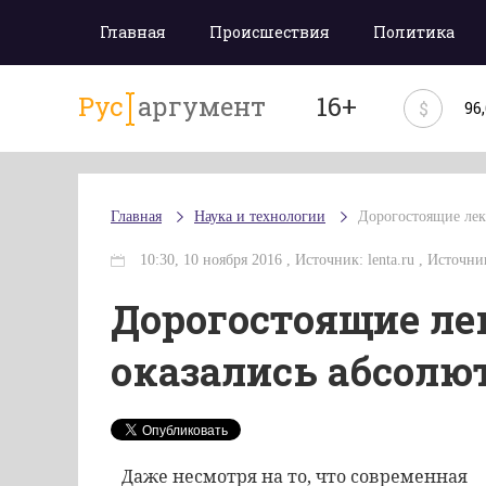
Главная
Происшествия
Политика
Рус
аргумент
16+
$
96
Главная
Наука и технологии
Дорогостоящие лек
10:30, 10 ноября 2016 , Источник: lenta.ru , Источни
Дорогостоящие лек
оказались абсолю
Даже несмотря на то, что современная