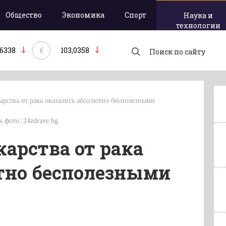
Общество
Экономика
Спорт
Наука и
технологии
€
,6338
103,0358
арства от рака оказались абсолютно бесполезными
к фото: 24zdrave.bg
арства от рака
тно бесполезными