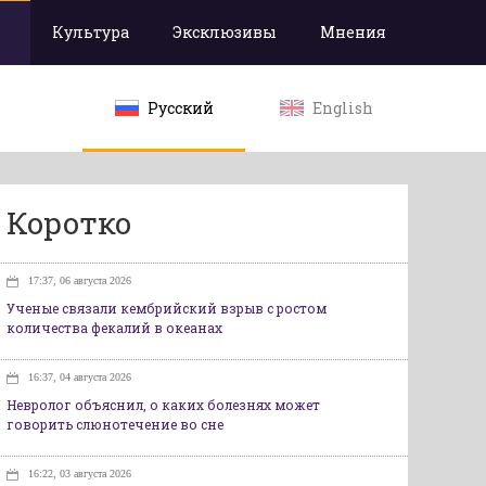
Культура
Эксклюзивы
Мнения
Русский
English
Коротко
17:37, 06 августа 2026
Ученые связали кембрийский взрыв с ростом
количества фекалий в океанах
16:37, 04 августа 2026
Невролог объяснил, о каких болезнях может
говорить слюнотечение во сне
16:22, 03 августа 2026