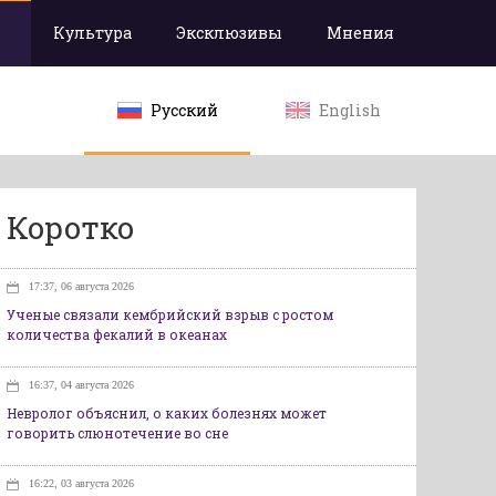
Культура
Эксклюзивы
Мнения
Русский
English
Коротко
17:37, 06 августа 2026
Ученые связали кембрийский взрыв с ростом
количества фекалий в океанах
16:37, 04 августа 2026
Невролог объяснил, о каких болезнях может
говорить слюнотечение во сне
16:22, 03 августа 2026