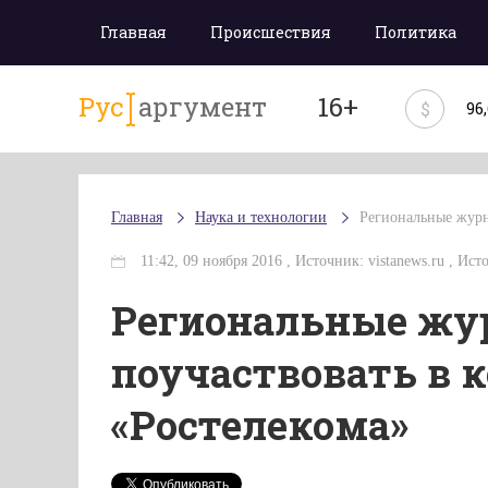
Главная
Происшествия
Политика
Рус
аргумент
16+
$
96
Главная
Наука и технологии
Региональные журн
11:42, 09 ноября 2016 , Источник: vistanews.ru , Ис
Региональные жу
поучаствовать в к
«Ростелекома»