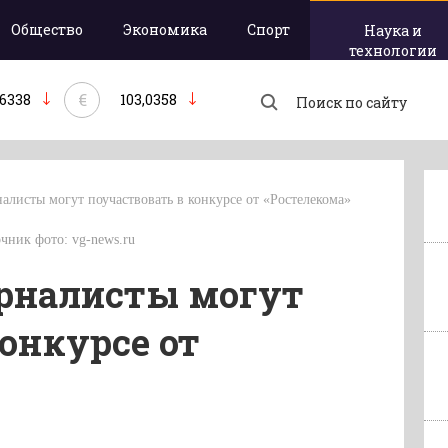
Общество
Экономика
Спорт
Наука и
технологии
€
,6338
103,0358
алисты могут поучаствовать в конкурсе от «Ростелекома»
точник фото: vg-news.ru
рналисты могут
онкурсе от