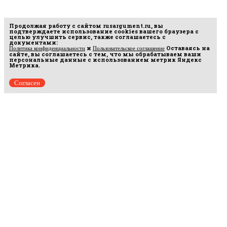
Продолжая работу с сайтом
rusargument.ru
, вы
подтверждаете использование cookies вашего браузера с
целью улучшить сервис, также соглашаетесь с
документами:
и
Оставаясь на
Политика конфиденциальности
Пользовательское соглашение
сайте, вы соглашаетесь с тем, что мы обрабатываем ваши
персональные данные с использованием метрик Яндекс
Метрика.
Согласен
Рус
аргумент
© 2014–2026 ООО «Лонг Кэт».
Сетевое издание «Русаргумент». Зарегистрировано в Федеральной службе по
надзору в сфере связи, информационных технологий и массовых коммуникаций
(Роскомнадзор). Реестровая запись ЭЛ No ФС 77 - 67215 от 30.09.2016.
Исключительные права на материалы, размещённые на интернет-сайте
rusargument.ru, в соответствии с законодательством Российской Федерации об охране
результатов интеллектуальной деятельности принадлежат ООО "Лонг Кэт", и не
подлежат использованию другими лицами в какой бы то ни было форме без