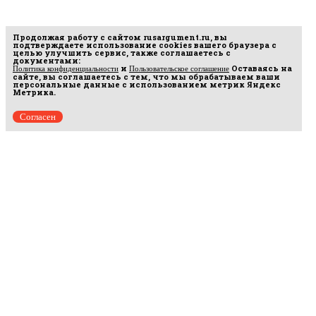
Продолжая работу с сайтом
rusargument.ru
, вы
подтверждаете использование cookies вашего браузера с
целью улучшить сервис, также соглашаетесь с
документами:
и
Оставаясь на
Политика конфиденциальности
Пользовательское соглашение
сайте, вы соглашаетесь с тем, что мы обрабатываем ваши
персональные данные с использованием метрик Яндекс
Метрика.
Согласен
Рус
аргумент
© 2014–2026 ООО «Лонг Кэт».
Сетевое издание «Русаргумент». Зарегистрировано в Федеральной службе по
надзору в сфере связи, информационных технологий и массовых коммуникаций
(Роскомнадзор). Реестровая запись ЭЛ No ФС 77 - 67215 от 30.09.2016.
Исключительные права на материалы, размещённые на интернет-сайте
rusargument.ru, в соответствии с законодательством Российской Федерации об охране
результатов интеллектуальной деятельности принадлежат ООО "Лонг Кэт", и не
подлежат использованию другими лицами в какой бы то ни было форме без