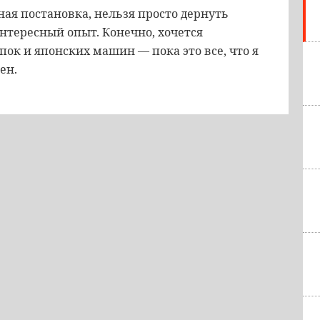
ная постановка, нельзя просто дернуть
интересный опыт. Конечно, хочется
опок и японских машин — пока это все, что я
ен.