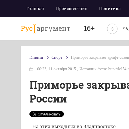
Главная
Происшествия
Политика
Рус
аргумент
16+
$
96
Главная
Спорт
Приморье закрывает дрифт-сезон
00:23, 11 октября 2015 , Источник фото: http://lol54.
Приморье закрыва
России
На этих выходных во Владивостоке