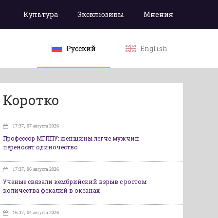
Культура
Эксклюзивы
Мнения
Русский
English
Коротко
17:37, 07 августа 2026
Профессор МГППУ: женщины легче мужчин
переносят одиночество
17:37, 06 августа 2026
Ученые связали кембрийский взрыв с ростом
количества фекалий в океанах
16:37, 04 августа 2026