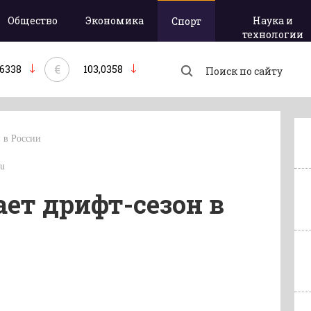
Общество
Экономика
Наука и
Спорт
технологии
€
,6338
103,0358
 в России
ru
ет дрифт-сезон в