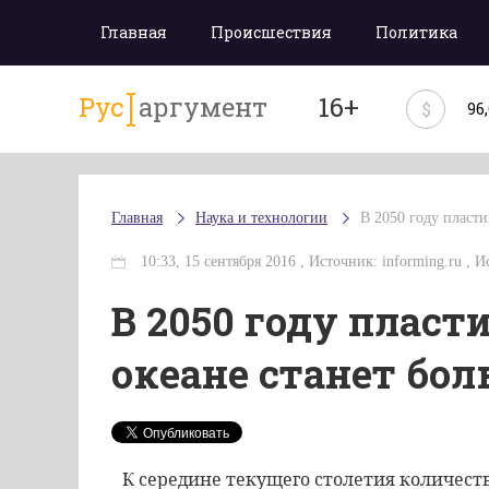
Главная
Происшествия
Политика
Рус
аргумент
16+
$
96
Главная
Наука и технологии
В 2050 году пласт
10:33, 15 сентября 2016 , Источник: informing.ru , Ис
В 2050 году пласт
океане станет бо
К середине текущего столетия количест