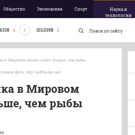
Общество
Экономика
Спорт
Наука и
технологии
€
,6338
103,0358
ика в Мировом океане станет больше, чем рыбы
точник фото: http://selfhacker.net/
ика в Мировом
льше, чем рыбы
во