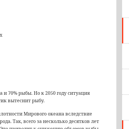
х
 и 70% рыбы. Но к 2050 году ситуация
тик вытеснит рыбу.
лотности Мирового океана вследствие
а. Так, всего за несколько десятков лет
. Это приводит к снижению объемов рыбы.