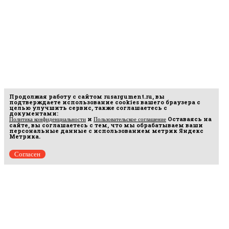
Продолжая работу с сайтом
rusargument.ru
, вы
подтверждаете использование cookies вашего браузера с
целью улучшить сервис, также соглашаетесь с
документами:
и
Оставаясь на
Политика конфиденциальности
Пользовательское соглашение
сайте, вы соглашаетесь с тем, что мы обрабатываем ваши
персональные данные с использованием метрик Яндекс
Метрика.
Согласен
Рус
аргумент
© 2014–2026 ООО «Лонг Кэт».
Сетевое издание «Русаргумент». Зарегистрировано в Федеральной службе по