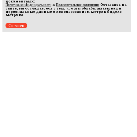
документами:
и
Оставаясь на
Политика конфиденциальности
Пользовательское соглашение
сайте, вы соглашаетесь с тем, что мы обрабатываем ваши
персональные данные с использованием метрик Яндекс
Метрика.
Согласен
Рус
аргумент
© 2014–2026 ООО «Лонг Кэт».
Сетевое издание «Русаргумент». Зарегистрировано в Федеральной службе по
надзору в сфере связи, информационных технологий и массовых коммуникаций
(Роскомнадзор). Реестровая запись ЭЛ No ФС 77 - 67215 от 30.09.2016.
Исключительные права на материалы, размещённые на интернет-сайте
rusargument.ru, в соответствии с законодательством Российской Федерации об охране
результатов интеллектуальной деятельности принадлежат ООО "Лонг Кэт", и не
подлежат использованию другими лицами в какой бы то ни было форме без
письменного разрешения правообладателя.
Редакция сайта
Рекламодателям
Политика конфиденциальности
Пользовательское соглашение