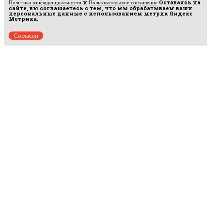
и
Оставаясь на
Политика конфиденциальности
Пользовательское соглашение
сайте, вы соглашаетесь с тем, что мы обрабатываем ваши
персональные данные с использованием метрик Яндекс
Метрика.
Согласен
Рус
аргумент
© 2014–2026 ООО «Лонг Кэт».
Сетевое издание «Русаргумент». Зарегистрировано в Федеральной службе по
надзору в сфере связи, информационных технологий и массовых коммуникаций
(Роскомнадзор). Реестровая запись ЭЛ No ФС 77 - 67215 от 30.09.2016.
Исключительные права на материалы, размещённые на интернет-сайте
rusargument.ru, в соответствии с законодательством Российской Федерации об охране
результатов интеллектуальной деятельности принадлежат ООО "Лонг Кэт", и не
подлежат использованию другими лицами в какой бы то ни было форме без
письменного разрешения правообладателя.
Редакция сайта
Рекламодателям
Политика конфиденциальности
Пользовательское соглашение