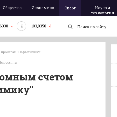
Общество
Экономика
Наука и
Спорт
технологии
€
,6338
103,0358
м проиграл "Нефтехимику"
bnovosti.ru
громным счетом
имику"