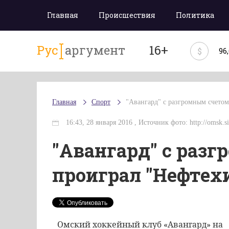
Главная
Происшествия
Политика
Рус
аргумент
16+
$
96
Главная
Спорт
"Авангард" с разгромным счето
16:43, 28 января 2016 , Источник фото: http://omsk.si
"Авангард" с раз
проиграл "Нефтех
Омский хоккейный клуб «Авангард» на