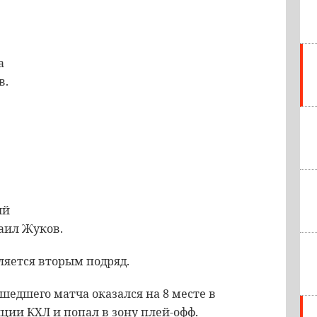
а
в.
е
ый
аил Жуков.
ляется вторым подряд.
шедшего матча оказался на 8 месте в
ии КХЛ и попал в зону плей-офф.