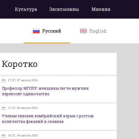
Культура
Эксклюзивы
Мнения
Русский
English
Коротко
17:37, 07 августа 2026
Профессор МГППУ: женщины легче мужчин
переносят одиночество
17:37, 06 августа 2026
Ученые связали кембрийский взрыв с ростом
количества фекалий в океанах
16:37, 04 августа 2026