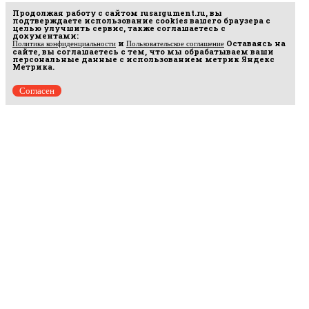
Продолжая работу с сайтом
rusargument.ru
, вы
подтверждаете использование cookies вашего браузера с
целью улучшить сервис, также соглашаетесь с
документами:
и
Оставаясь на
Политика конфиденциальности
Пользовательское соглашение
сайте, вы соглашаетесь с тем, что мы обрабатываем ваши
персональные данные с использованием метрик Яндекс
Метрика.
Согласен
Рус
аргумент
© 2014–2026 ООО «Лонг Кэт».
Сетевое издание «Русаргумент». Зарегистрировано в Федеральной службе по
надзору в сфере связи, информационных технологий и массовых коммуникаций
(Роскомнадзор). Реестровая запись ЭЛ No ФС 77 - 67215 от 30.09.2016.
Исключительные права на материалы, размещённые на интернет-сайте
rusargument.ru, в соответствии с законодательством Российской Федерации об охране
результатов интеллектуальной деятельности принадлежат ООО "Лонг Кэт", и не
подлежат использованию другими лицами в какой бы то ни было форме без
письменного разрешения правообладателя.