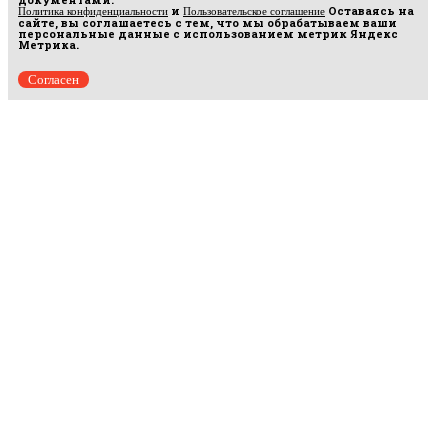
и
Оставаясь на
Политика конфиденциальности
Пользовательское соглашение
сайте, вы соглашаетесь с тем, что мы обрабатываем ваши
персональные данные с использованием метрик Яндекс
Метрика.
Согласен
Рус
аргумент
© 2014–2026 ООО «Лонг Кэт».
Сетевое издание «Русаргумент». Зарегистрировано в Федеральной службе по
надзору в сфере связи, информационных технологий и массовых коммуникаций
(Роскомнадзор). Реестровая запись ЭЛ No ФС 77 - 67215 от 30.09.2016.
Исключительные права на материалы, размещённые на интернет-сайте
rusargument.ru, в соответствии с законодательством Российской Федерации об охране
результатов интеллектуальной деятельности принадлежат ООО "Лонг Кэт", и не
подлежат использованию другими лицами в какой бы то ни было форме без
письменного разрешения правообладателя.
Редакция сайта
Рекламодателям
Политика конфиденциальности
Пользовательское соглашение