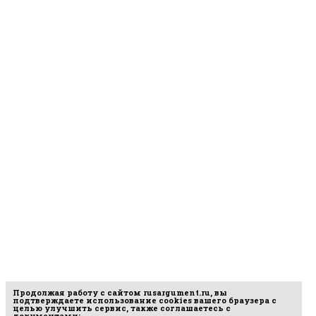
Продолжая работу с сайтом
rusargument.ru
, вы
подтверждаете использование cookies вашего браузера с
целью улучшить сервис, также соглашаетесь с
документами: