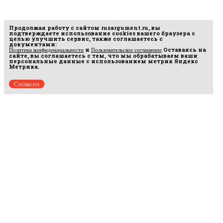
Продолжая работу с сайтом
rusargument.ru
, вы
подтверждаете использование cookies вашего браузера с
целью улучшить сервис, также соглашаетесь с
документами:
и
Оставаясь на
Политика конфиденциальности
Пользовательское соглашение
сайте, вы соглашаетесь с тем, что мы обрабатываем ваши
персональные данные с использованием метрик Яндекс
Метрика.
Согласен
Рус
аргумент
© 2014–2026 ООО «Лонг Кэт».
Сетевое издание «Русаргумент». Зарегистрировано в Федеральной службе по
надзору в сфере связи, информационных технологий и массовых коммуникаций
(Роскомнадзор). Реестровая запись ЭЛ No ФС 77 - 67215 от 30.09.2016.
Исключительные права на материалы, размещённые на интернет-сайте
rusargument.ru, в соответствии с законодательством Российской Федерации об охране
результатов интеллектуальной деятельности принадлежат ООО "Лонг Кэт", и не
подлежат использованию другими лицами в какой бы то ни было форме без