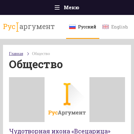
Меню
Главная
Рус
аргумент
Русский
English
Происшествия
Политика
Главная
Общество
Общество
Общество
Экономика
Спорт
Наука и технологии
Культура
Эксклюзивы
Мнения
Чудотворная икона «Всецарица»