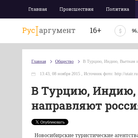
Главная
Происшествия
Политика
Рус
аргумент
16+
$
96
Главная
Общество
В Турцию, Индию, Вьетнам и
13:43, 08 ноября 2015 , Источник фото: http://utair.ru
В Турцию, Индию,
направляют росси
Новосибирские туристические агентств