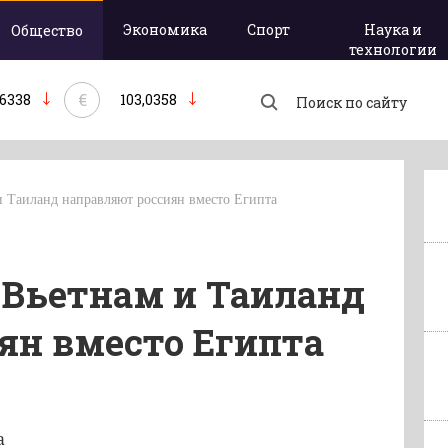
Экономика
Спорт
Наука и
Общество
технологии
€
,6338
103,0358
 Таиланд направляют россиян вместо Египта
 Вьетнам и Таиланд
ян вместо Египта
а