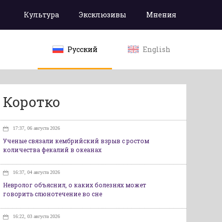
Культура
Эксклюзивы
Мнения
Русский
English
Коротко
17:37, 06 августа 2026
Ученые связали кембрийский взрыв с ростом
количества фекалий в океанах
16:37, 04 августа 2026
Невролог объяснил, о каких болезнях может
говорить слюнотечение во сне
16:22, 03 августа 2026