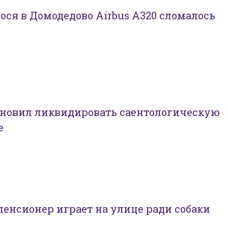
ся в Домодедово Airbus A320 сломалось
ановил ликвидировать саентологическую
е
енсионер играет на улице ради собаки