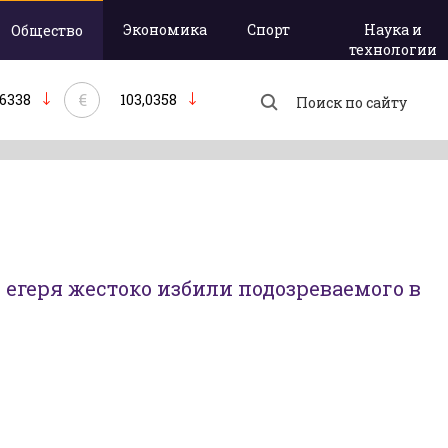
Экономика
Спорт
Наука и
Общество
технологии
€
,6338
103,0358
и егеря жестоко избили подозреваемого в