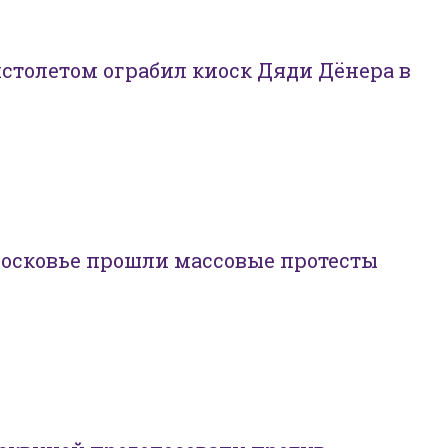
столетом ограбил киоск Дяди Дёнера в
московье прошли массовые протесты