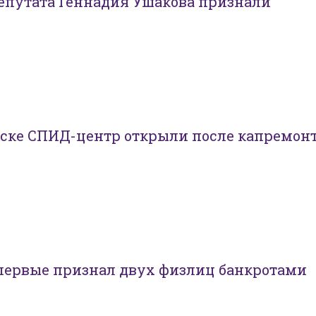
епутата Геннадия Ушакова признали
ске СПИД-центр открыли после капремон
впервые признал двух физлиц банкротами