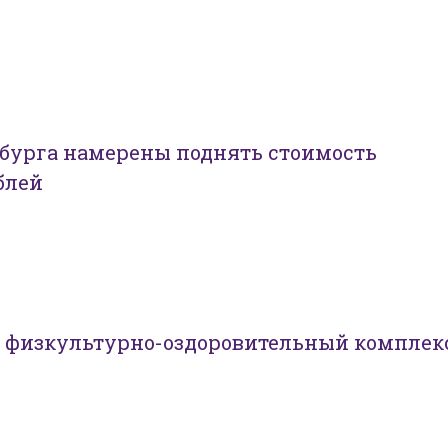
нбурга намерены поднять стоимость
блей
л физкультурно-оздоровительный комплек