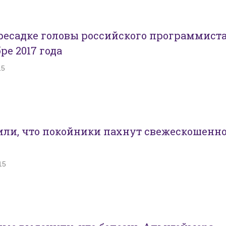
ресадке головы российского программист
ре 2017 года
15
или, что покойники пахнут свежескошенн
15