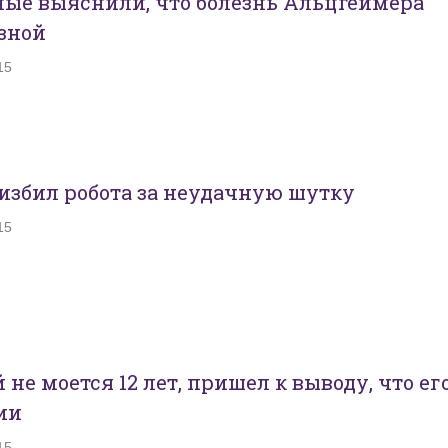
ные выяснили, что болезнь Альцгеймера
азной
15
избил робота за неудачную шутку
15
не моется 12 лет, пришел к выводу, что ег
ии
15