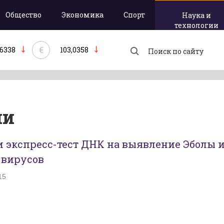
Общество
Экономика
Спорт
Наука и
технологии
€
,6338
103,0358
ии
 экспресс-тест ДНК на выявление Эболы 
 вирусов
15