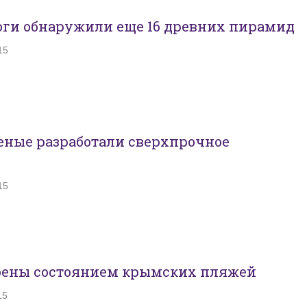
оги обнаружили еще 16 древних пирамид
15
еные разработали сверхпрочное
15
оены состоянием крымских пляжей
15