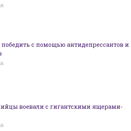
15
 победить с помощью антидепрессантов и
в
15
лийцы воевали с гигантскими ящерами-
15