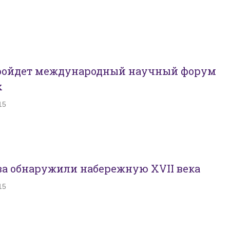
пройдет международный научный форум
х
15
ва обнаружили набережную XVII века
15