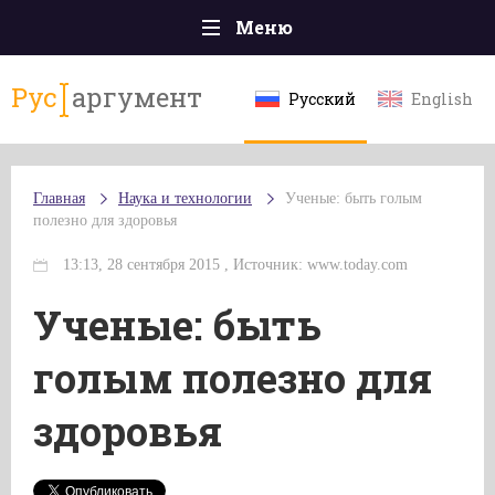
Меню
Главная
Рус
аргумент
Русский
English
Происшествия
Политика
Главная
Наука и технологии
Ученые: быть голым
Общество
полезно для здоровья
Экономика
13:13, 28 сентября 2015 , Источник: www.today.com
Спорт
Ученые: быть
Наука и технологии
голым полезно для
Культура
здоровья
Эксклюзивы
Мнения