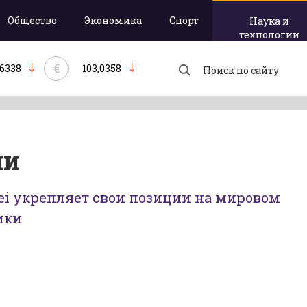
Общество
Экономика
Спорт
Наука и
технологии
€
,6338
103,0358
ии
i укрепляет свои позиции на мировом
ики