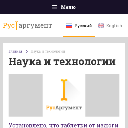
Меню
Главная
Рус
аргумент
Русский
English
Происшествия
Политика
Главная
Наука и технологии
Общество
Наука и технологии
Экономика
Спорт
Наука и технологии
Культура
Эксклюзивы
Мнения
Установлено, что таблетки от изжоги