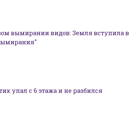
вом вымирании видов: Земля вступила в
вымирания"
ик упал с 6 этажа и не разбился