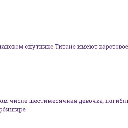
ианском спутнике Титане имеют карстово
 том числе шестимесячная девочка, погибл
ербишире