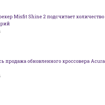
екер Misfit Shine 2 подсчитает количество
орий
5
сь продажа обновленного кроссовера Acura
5