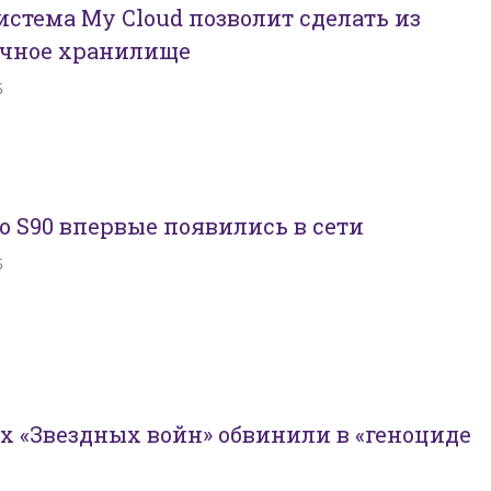
стема My Cloud позволит сделать из
ачное хранилище
5
vo S90 впервые появились в сети
5
х «Звездных войн» обвинили в «геноциде