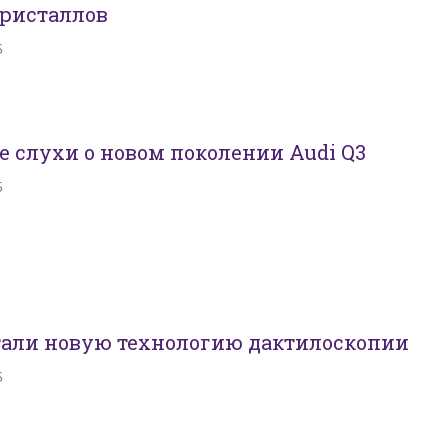
кристаллов
5
 слухи о новом поколении Audi Q3
5
тали новую технологию дактилоскопии
5