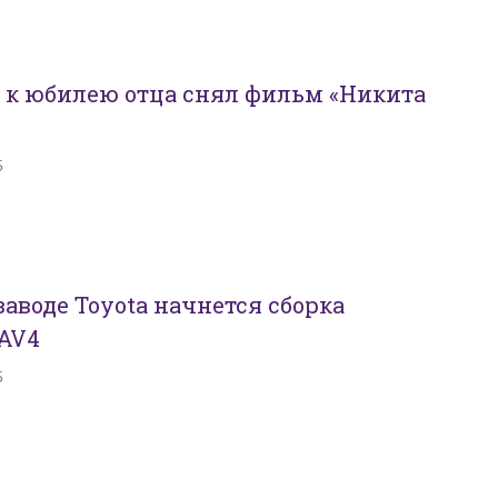
 к юбилею отца снял фильм «Никита
5
заводе Toyota начнется сборка
AV4
5