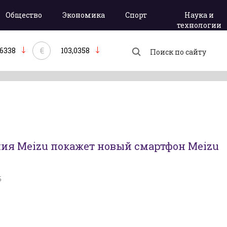
Общество
Экономика
Спорт
Наука и
технологии
€
,6338
103,0358
ия Meizu покажет новый смартфон Meizu
5