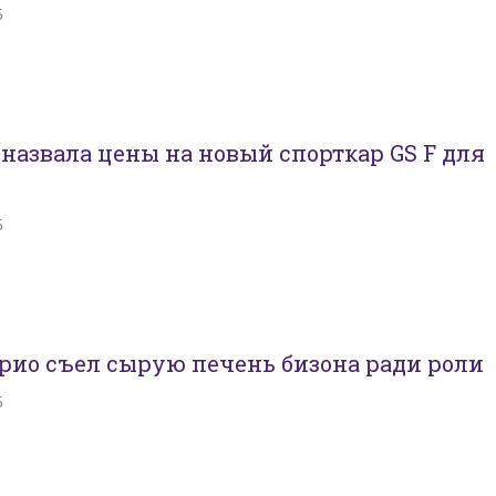
5
назвала цены на новый спорткар GS F для
5
рио съел сырую печень бизона ради роли
5