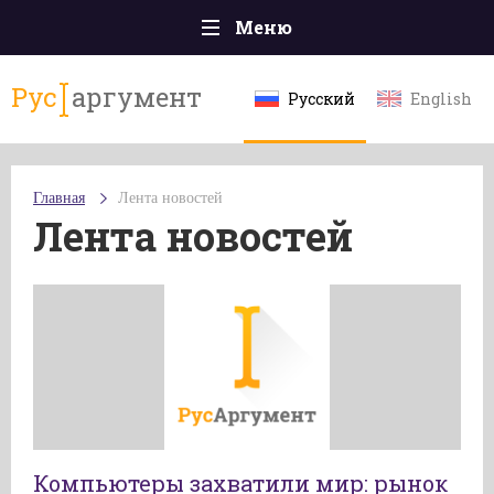
Меню
Главная
Рус
аргумент
Русский
English
Происшествия
Политика
Главная
Лента новостей
Общество
Лента новостей
Экономика
Спорт
Наука и технологии
Культура
Эксклюзивы
Мнения
Компьютеры захватили мир: рынок