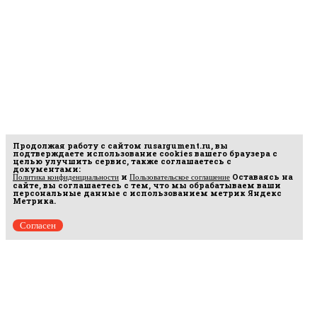
Продолжая работу с сайтом
rusargument.ru
, вы
подтверждаете использование cookies вашего браузера с
целью улучшить сервис, также соглашаетесь с
документами:
и
Оставаясь на
Политика конфиденциальности
Пользовательское соглашение
сайте, вы соглашаетесь с тем, что мы обрабатываем ваши
персональные данные с использованием метрик Яндекс
Метрика.
Согласен
Рус
аргумент
© 2014–2026 ООО «Лонг Кэт».