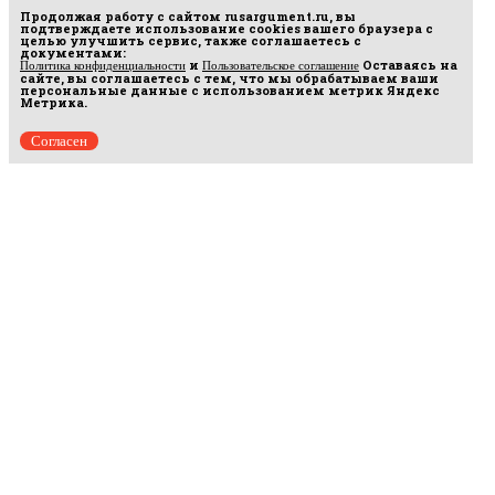
Продолжая работу с сайтом
rusargument.ru
, вы
подтверждаете использование cookies вашего браузера с
целью улучшить сервис, также соглашаетесь с
документами:
и
Оставаясь на
Политика конфиденциальности
Пользовательское соглашение
сайте, вы соглашаетесь с тем, что мы обрабатываем ваши
персональные данные с использованием метрик Яндекс
Метрика.
Согласен
Рус
аргумент
© 2014–2026 ООО «Лонг Кэт».
Сетевое издание «Русаргумент». Зарегистрировано в Федеральной службе по
надзору в сфере связи, информационных технологий и массовых коммуникаций
(Роскомнадзор). Реестровая запись ЭЛ No ФС 77 - 67215 от 30.09.2016.
Исключительные права на материалы, размещённые на интернет-сайте
rusargument.ru, в соответствии с законодательством Российской Федерации об охране
результатов интеллектуальной деятельности принадлежат ООО "Лонг Кэт", и не
подлежат использованию другими лицами в какой бы то ни было форме без
письменного разрешения правообладателя.