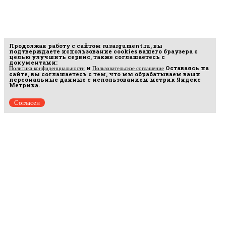
Продолжая работу с сайтом
rusargument.ru
, вы
подтверждаете использование cookies вашего браузера с
целью улучшить сервис, также соглашаетесь с
документами:
и
Оставаясь на
Политика конфиденциальности
Пользовательское соглашение
сайте, вы соглашаетесь с тем, что мы обрабатываем ваши
персональные данные с использованием метрик Яндекс
Метрика.
Согласен
Рус
аргумент
© 2014–2026 ООО «Лонг Кэт».
Сетевое издание «Русаргумент». Зарегистрировано в Федеральной службе по
надзору в сфере связи, информационных технологий и массовых коммуникаций
(Роскомнадзор). Реестровая запись ЭЛ No ФС 77 - 67215 от 30.09.2016.
Исключительные права на материалы, размещённые на интернет-сайте
rusargument.ru, в соответствии с законодательством Российской Федерации об охране