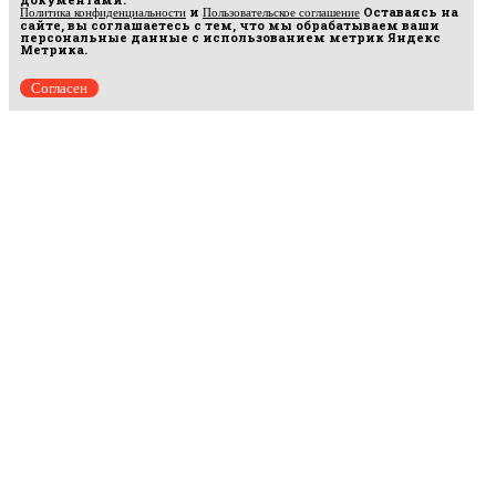
и
Оставаясь на
Политика конфиденциальности
Пользовательское соглашение
сайте, вы соглашаетесь с тем, что мы обрабатываем ваши
персональные данные с использованием метрик Яндекс
Метрика.
Согласен
Рус
аргумент
© 2014–2026 ООО «Лонг Кэт».
Сетевое издание «Русаргумент». Зарегистрировано в Федеральной службе по
надзору в сфере связи, информационных технологий и массовых коммуникаций
(Роскомнадзор). Реестровая запись ЭЛ No ФС 77 - 67215 от 30.09.2016.
Исключительные права на материалы, размещённые на интернет-сайте
rusargument.ru, в соответствии с законодательством Российской Федерации об охране
результатов интеллектуальной деятельности принадлежат ООО "Лонг Кэт", и не
подлежат использованию другими лицами в какой бы то ни было форме без
письменного разрешения правообладателя.
Редакция сайта
Рекламодателям
Политика конфиденциальности
Пользовательское соглашение