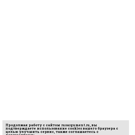
Продолжая работу с сайтом
rusargument.ru
, вы
подтверждаете использование cookies вашего браузера с
целью улучшить сервис, также соглашаетесь с
документами: